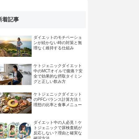
新着記事
ダイエットのモチベーショ
ンが続かない時の対策と無
理なく維持する仕組み
ケトジェニックダイエット
中のMCTオイルで腹痛？安
全で効果的な摂取タイミン
グと正しい飲み方
ケトジェニックダイエット
のPFCバランス計算方法！
理想の比率と食事メニュー
ダイエット中の人必見！ケ
トジェニックで尿検査紙が
反応しない？理由と確実な
確認方法