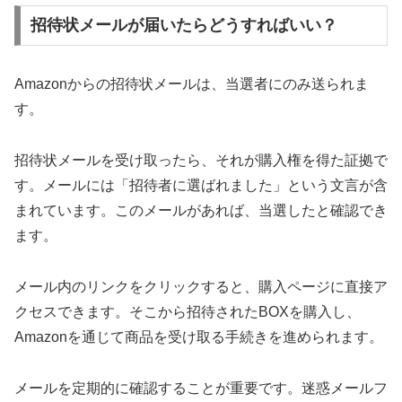
招待状メールが届いたらどうすればいい？
Amazonからの招待状メールは、当選者にのみ送られま
す。
招待状メールを受け取ったら、それが購入権を得た証拠で
す。メールには「招待者に選ばれました」という文言が含
まれています。このメールがあれば、当選したと確認でき
ます。
メール内のリンクをクリックすると、購入ページに直接ア
クセスできます。そこから招待されたBOXを購入し、
Amazonを通じて商品を受け取る手続きを進められます。
メールを定期的に確認することが重要です。迷惑メールフ