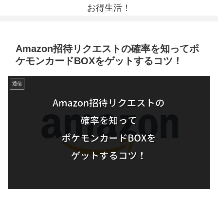
お得生活！
Amazon招待リクエストの確率を知ってポ
ケモンカードBOXをゲットするコツ！
通信