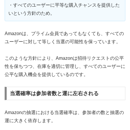
・すべてのユーザーに平等な購入チャンスを提供した
いという方針のため。
Amazonは、プライム会員であってもなくても、すべての
ユーザーに対して等しく当選の可能性を保っています。
このような方針により、Amazonは招待リクエストの公平
性を保ちつつ、在庫を適切に管理し、すべてのユーザーに
公平な購入機会を提供しているのです。
当選確率は参加者数と運に左右される
Amazonの抽選における当選確率は、参加者の数と抽選の
運に大きく依存します。