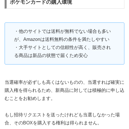
ポケモンカードの購入環境
・他のサイトでは送料が無料でない場合も多い
が、Amazonは送料無料の条件を満たしやすい
・大手サイトとしての信頼性が高く、販売され
る商品は新品の状態で届くため安心
当選確率が必ずしも高くはないものの、当選すれば確実に
購入権を得られるため、新商品に対しては積極的に申し込
むことをお勧めします。
もし招待リクエストを送ったけれども当選しなかった場
合、そのBOXを購入する権利は得られません。