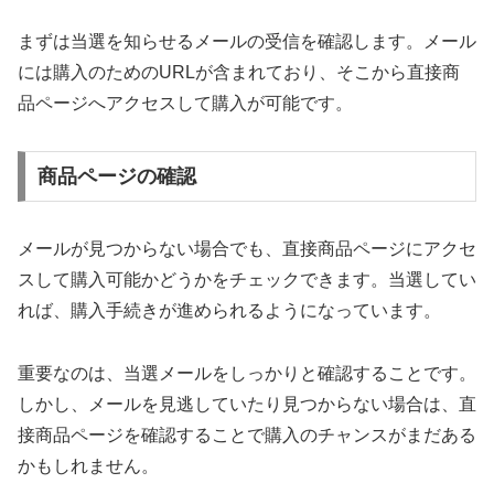
まずは当選を知らせるメールの受信を確認します。メール
には購入のためのURLが含まれており、そこから直接商
品ページへアクセスして購入が可能です。
商品ページの確認
メールが見つからない場合でも、直接商品ページにアクセ
スして購入可能かどうかをチェックできます。当選してい
れば、購入手続きが進められるようになっています。
重要なのは、当選メールをしっかりと確認することです。
しかし、メールを見逃していたり見つからない場合は、直
接商品ページを確認することで購入のチャンスがまだある
かもしれません。