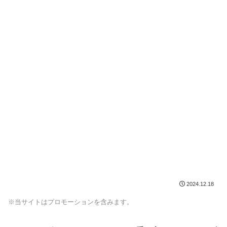
2024.12.18
※当サイトはプロモーションを含みます。