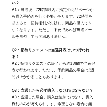
い？
A1：
当選後、72時間以内に指定の商品ページか
ら購入手続きを行う必要があります。72時間を
超えると、招待権利が失効し、商品を購入でき
なくなります。ただし、不要であれば当選メー
ルを無視しても問題ありません。
Q2：招待リクエストの当選発表はいつ行われ
る？
A2：
招待リクエストの終了から約1週間で当選発
表が行われます。ただし、予約商品の場合は2週
間以上かかることもあります。
Q3：当選したら必ず購入しなければならない？
A3：
当選した場合、購入は強制ではなく、購入
権利のみが与えられます。希望しない場合は無