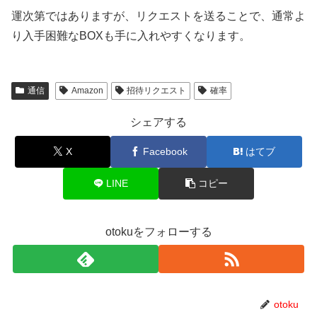
運次第ではありますが、リクエストを送ることで、通常よ
り入手困難なBOXも手に入れやすくなります。
通信
Amazon
招待リクエスト
確率
シェアする
X
Facebook
はてブ
LINE
コピー
otokuをフォローする
otoku