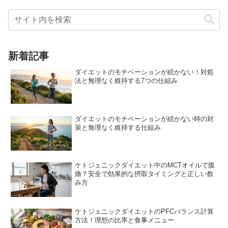
新着記事
ダイエットのモチベーションが続かない！対処
法と無理なく維持する7つの仕組み
ダイエットのモチベーションが続かない時の対
策と無理なく維持する仕組み
ケトジェニックダイエット中のMCTオイルで腹
痛？安全で効果的な摂取タイミングと正しい飲
み方
ケトジェニックダイエットのPFCバランス計算
方法！理想の比率と食事メニュー