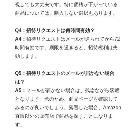
視しても大丈夫です。特に価格が下がっている
商品については、購入しない選択もあります。
Q4：招待リクエストは何時間有効？
A4：
招待リクエストはメールが送られてから72
時間有効です。期限を過ぎると、招待権利は失
効します。
Q5：招待リクエストのメールが届かない場合
は？
A5：
メールが届かない場合は、残念ながら落選
となります。念のため、商品ページを確認して
みるのが良いでしょう。落選した場合、Amazon
直販以外の販売店で商品を探すことになりま
す。