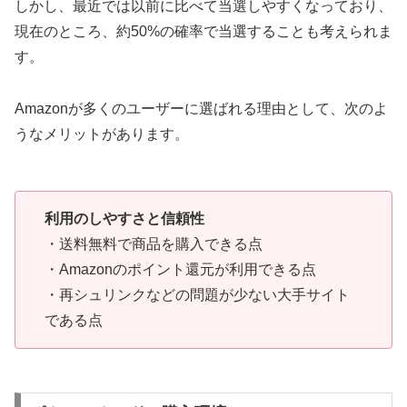
しかし、最近では以前に比べて当選しやすくなっており、
現在のところ、約50%の確率で当選することも考えられま
す。
Amazonが多くのユーザーに選ばれる理由として、次のよ
うなメリットがあります。
利用のしやすさと信頼性
・送料無料で商品を購入できる点
・Amazonのポイント還元が利用できる点
・再シュリンクなどの問題が少ない大手サイト
である点