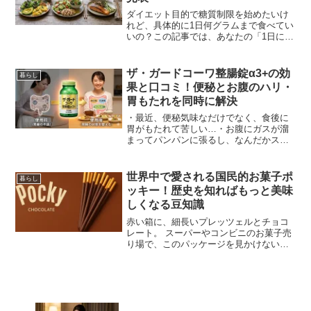
ダイエット目的で糖質制限を始めたいけ
れど、具体的に1日何グラムまで食べてい
いの？この記事では、あなたの「1日に何
グラムまでなら食べていいの？」という
直接的な疑問にズバリお答えします。最
後まで読み進めていただければ、日々の
ザ・ガードコーワ整腸錠α3+の効
暮らし
具体的な食事メニュー...
果と口コミ！便秘とお腹のハリ・
胃もたれを同時に解決
・最近、便秘気味なだけでなく、食後に
胃がもたれて苦しい…・お腹にガスが溜
まってパンパンに張るし、なんだかスッ
キリしない年齢を重ねるにつれて、この
ような「胃」と「腸」のダブルの不調に
悩まされる方は非常に増えてきます。実
世界中で愛される国民的お菓子ポ
暮らし
は、ガンコな便秘や嫌なお...
ッキー！歴史を知ればもっと美味
しくなる豆知識
赤い箱に、細長いプレッツェルとチョコ
レート。 スーパーやコンビニのお菓子売
り場で、このパッケージを見かけない日
はありません。江崎グリコが販売する
「ポッキー（Pocky）」は、1966年の発
売以来、世代を超えて愛され続けている
ロングセラー商品...