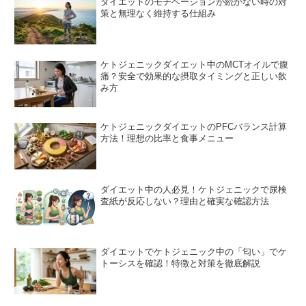
ダイエットのモチベーションが続かない時の対
策と無理なく維持する仕組み
ケトジェニックダイエット中のMCTオイルで腹
痛？安全で効果的な摂取タイミングと正しい飲
み方
ケトジェニックダイエットのPFCバランス計算
方法！理想の比率と食事メニュー
ダイエット中の人必見！ケトジェニックで尿検
査紙が反応しない？理由と確実な確認方法
ダイエットでケトジェニック中の「匂い」でケ
トーシスを確認！特徴と対策を徹底解説