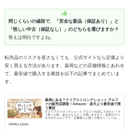
同じくらいの値段で、「
安全な新品（保証あり）
」と
「
怪しい中古（保証なし）
」のどちらを選びますか？
答えは明白ですよね。
転売品のリスクを冒さなくても、公式サイトなら定価より
安く買える方法があります。薬局などの店舗情報とあわせ
て、最安値で購入する裏技を以下の記事でまとめていま
す。
薬局にある？クリアストロングショット アルフ
ァの販売店調査！Amazon・楽天より最安値で買
う裏技
💡クリアストロングショット アルファを試してみたい！そ
う思った時、あなたならどこで買いますか？・近所のマツ
キヨやウエルシアで、仕事帰りに買って帰ろう・いつも使
っているAmazonや楽天でポチればいいやもしそう考えて
otoku.cyou
いるなら、少し待ってくださ...