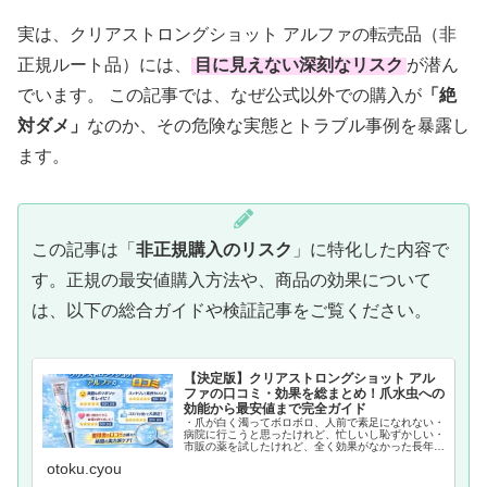
実は、クリアストロングショット アルファの転売品（非
正規ルート品）には、
目に見えない深刻なリスク
が潜ん
でいます。 この記事では、なぜ公式以外での購入が
「
絶
対ダメ
」
なのか、その危険な実態とトラブル事例を暴露し
ます。
この記事は「
非正規購入のリスク
」に特化した内容で
す。正規の最安値購入方法や、商品の効果について
は、以下の総合ガイドや検証記事をご覧ください。
【決定版】クリアストロングショット アル
ファの口コミ・効果を総まとめ！爪水虫への
効能から最安値まで完全ガイド
・爪が白く濁ってボロボロ、人前で素足になれない・
病院に行こうと思ったけれど、忙しいし恥ずかしい・
市販の薬を試したけれど、全く効果がなかった長年、
誰にも相談できずに足の爪の悩みを抱え続けていませ
otoku.cyou
んか？ そんな深い悩みを解決する手段として、
今、...