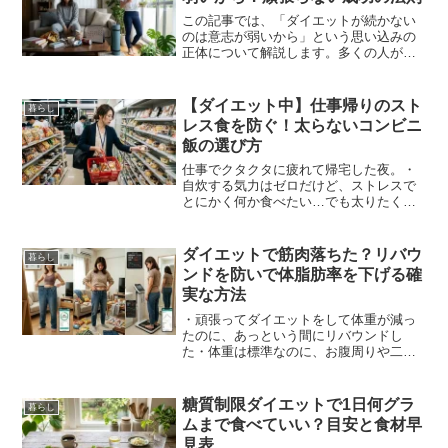
この記事では、「ダイエットが続かない
のは意志が弱いから」という思い込みの
正体について解説します。多くの人が自
分を責めてしまいますが、実際には失敗
の原因は別のところにあります。続かな
い理由を正しく理解することで、無理な
【ダイエット中】仕事帰りのスト
暮らし
根性論から抜け出し、自然...
レス食を防ぐ！太らないコンビニ
飯の選び方
仕事でクタクタに疲れて帰宅した夜。・
自炊する気力はゼロだけど、ストレスで
とにかく何か食べたい…でも太りたくな
いそんな切実な葛藤を抱えていません
か。結論から言うと、無理に我慢しなく
て大丈夫です。あなたのその悩みは、買
ダイエットで筋肉落ちた？リバウ
暮らし
ってそのまま食べられるコン...
ンドを防いで体脂肪率を下げる確
実な方法
・頑張ってダイエットをして体重が減っ
たのに、あっという間にリバウンドし
た・体重は標準なのに、お腹周りや二の
腕のタプタプが気になる・食事制限をし
ても「やせにくいからだ」になってしま
ったこのような悩みの根本的な原因は、
糖質制限ダイエットで1日何グラ
暮らし
「体重計の数字だけを追いか...
ムまで食べていい？目安と食材早
見表