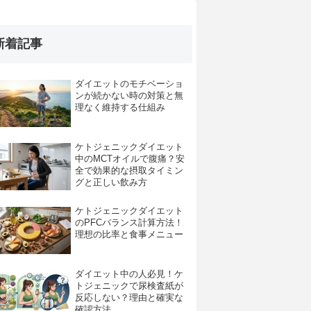
新着記事
ダイエットのモチベーショ
ンが続かない時の対策と無
理なく維持する仕組み
ケトジェニックダイエット
中のMCTオイルで腹痛？安
全で効果的な摂取タイミン
グと正しい飲み方
ケトジェニックダイエット
のPFCバランス計算方法！
理想の比率と食事メニュー
ダイエット中の人必見！ケ
トジェニックで尿検査紙が
反応しない？理由と確実な
確認方法