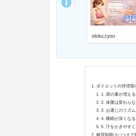
otoku.cyou
ダイエットの停滞期
1. 尿の量が増え
2. 体重は変わら
3. お通じのリズ
4. 睡眠が深くな
5. 汗をかきやす
糖質制限はいつまで