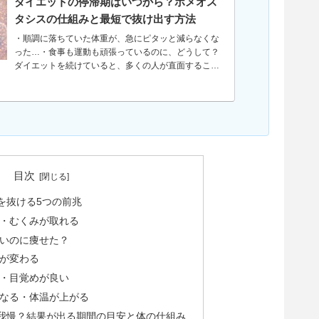
ダイエットの停滞期はいつから？ホメオス
タシスの仕組みと最短で抜け出す方法
・順調に落ちていた体重が、急にピタッと減らなくな
った…・食事も運動も頑張っているのに、どうして？
ダイエットを続けていると、多くの人が直面するこの
悩み。モチベーションが下がり、ここで挫折してしま
う人も少なくありません。しかし、体重が減らなくな...
目次
を抜ける5つの前兆
る・むくみが取れる
ないのに痩せた？
ムが変わる
る・目覚めが良い
くなる・体温が上がる
我慢？結果が出る期間の目安と体の仕組み