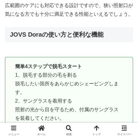
広範囲のケアにも対応できる設計ですので、狭い照射口が
気になる方でも十分に満足できる性能といえるでしょう。
JOVS Doraの使い方と便利な機能
簡単4ステップで脱毛スタート
1、脱毛する部分の毛を剃る
脱毛したい箇所をあらかじめシェービングしま
す。
2、サングラスを着用する
照射の光から目を守るため、付属のサングラス
を装着してください。
3、出力レベルを設定する
メニュー
ホーム
検索
トップ
サイドバー
肌の状態や部位に合わせて、適切な照射レベル