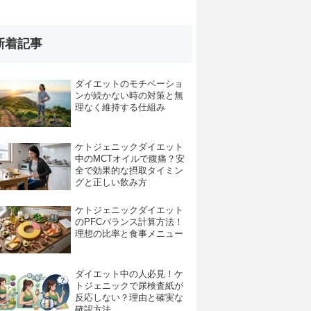
新着記事
ダイエットのモチベーショ
ンが続かない時の対策と無
理なく維持する仕組み
ケトジェニックダイエット
中のMCTオイルで腹痛？安
全で効果的な摂取タイミン
グと正しい飲み方
ケトジェニックダイエット
のPFCバランス計算方法！
理想の比率と食事メニュー
ダイエット中の人必見！ケ
トジェニックで尿検査紙が
反応しない？理由と確実な
確認方法