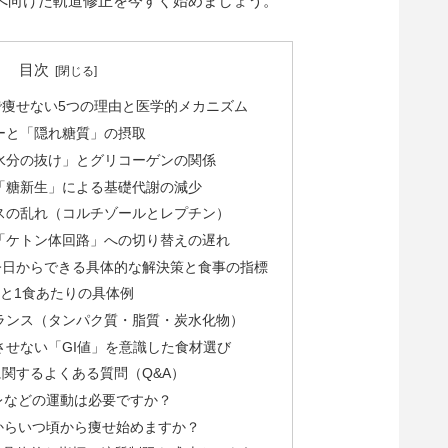
へ向けた軌道修正を今すぐ始めましょう。
目次
痩せない5つの理由と医学的メカニズム
バーと「隠れ糖質」の摂取
「水分の抜け」とグリコーゲンの関係
と「糖新生」による基礎代謝の減少
ンスの乱れ（コルチゾールとレプチン）
ド「ケトン体回路」への切り替えの遅れ
今日からできる具体的な解決策と食事の指標
安と1食あたりの具体例
Cバランス（タンパク質・脂質・炭水化物）
昇させない「GI値」を意識した食材選び
関するよくある質問（Q&A）
レなどの運動は必要ですか？
からいつ頃から痩せ始めますか？