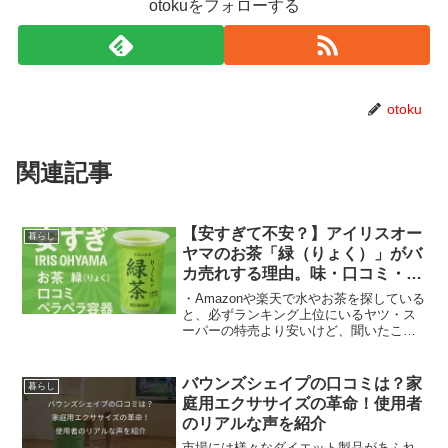
otokuをフォローする
otoku
関連記事
【安すぎて不安？】アイリスオー
暮らし
ヤマのお茶「緑（りょく）」がバ
カ売れする理由。味・口コミ・ペ
ラペラ容器の真実を全部書く
・Amazonや楽天で水やお茶を探している
と、必ずランキング上位にいるヤツ・ス
ーパーの特売より安いけど、聞いたこと
ないメーカーだな…と思ったらアイリス
オーヤマ！？ネット通販を利用する人な
ら、一度はこの緑色のパッケージを目に
バウンズシェイプの口コミは？家
暮らし
したことがあるので...
庭用エクササイズの革命！使用者
のリアルな声を紹介
市場には様々なダイエット製品があふれ