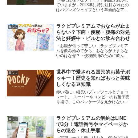
ていますが、2023年に特に注目されたの
はバウンズシェイプという革新的なアイ
テムでした。多くの人々が俳優、小澤征
悦さんがこの製品で元気よく跳ねる姿を
描いたユーモラスなテレビCMを目にして
ラクビプレミアムでおならが止ま
暮らし
いるでしょう。この...
らない？下痢・便秘・腹痛の対処
法と妊娠中・ピルとの飲み合わせ
・お腹が張って苦しい…ラクビプレミア
ムを飲み始めてから、おならが止まらな
いのはなぜ？・便秘解消のために飲んだ
のに、逆に便秘が悪化した気がする…・
妊娠中やピル服用中でも飲んで大丈夫な
の？腸内環境を整えてスッキリ痩せたい
世界中で愛される国民的お菓子ポ
暮らし
と思って始めたはずが、思...
ッキー！歴史を知ればもっと美味
しくなる豆知識
赤い箱に、細長いプレッツェルとチョコ
レート。 スーパーやコンビニのお菓子売
り場で、このパッケージを見かけない日
はありません。江崎グリコが販売する
「ポッキー（Pocky）」は、1966年の発
売以来、世代を超えて愛され続けている
ラクビプレミアムの解約はLINE
暮らし
ロングセラー商品...
で3分！電話番号やマイページか
らの退会・休止手順
・定期コースを申し込むと、解約の手続