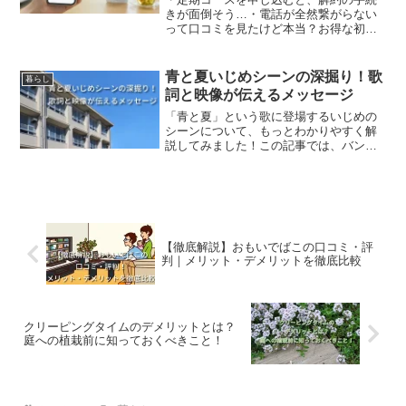
きが面倒そう…・電話が全然繋がらない
って口コミを見たけど本当？お得な初回
キャンペーンで『ラクビプレミアム』を
試してみたいけれど、もし自分に合わな
かった時にスムーズに辞められるか不安
青と夏いじめシーンの深掘り！歌
暮らし
で、最後の一歩が踏み出せ...
詞と映像が伝えるメッセージ
「青と夏」という歌に登場するいじめの
シーンについて、もっとわかりやすく解
説してみました！この記事では、バン
ド・Mrs.GREEN APPLEが歌う「青と
夏」の歌詞の奥深さに迫ります。みなさ
ん、この歌詞がどんなメッセージを伝え
たいのか、登場人...
【徹底解説】おもいでばこの口コミ・評
判｜メリット・デメリットを徹底比較
クリーピングタイムのデメリットとは？
庭への植栽前に知っておくべきこと！