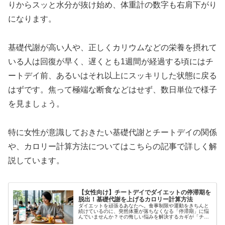
りからスッと水分が抜け始め、体重計の数字も右肩下がり
になります。
基礎代謝が高い人や、正しくカリウムなどの栄養を摂れて
いる人は回復が早く、遅くとも1週間が経過する頃にはチ
ートデイ前、あるいはそれ以上にスッキリした状態に戻る
はずです。焦って極端な断食などはせず、数日単位で様子
を見ましょう。
特に女性が意識しておきたい基礎代謝とチートデイの関係
や、カロリー計算方法についてはこちらの記事で詳しく解
説しています。
【女性向け】チートデイでダイエットの停滞期を
脱出！基礎代謝を上げるカロリー計算方法
ダイエットを頑張るあなたへ。食事制限や運動をきちんと
続けているのに、突然体重が落ちなくなる「停滞期」に悩
んでいませんか？その悔しい悩みを解決するカギが「チー
トデイ」です。結論からお伝えすると、チートデイは脳の