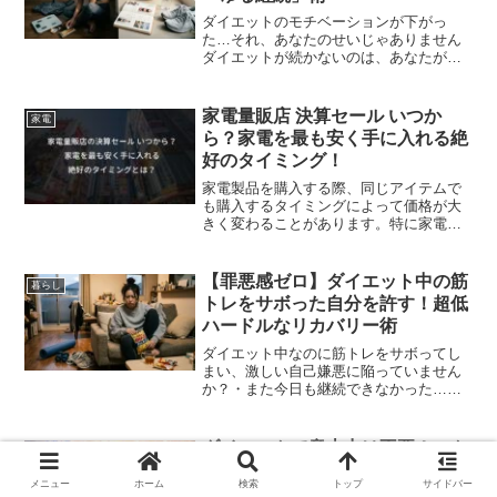
ダイエットのモチベーションが下がっ
た…それ、あなたのせいじゃありません
ダイエットが続かないのは、あなたが悪
いわけではありません。安心してくださ
い。途中でやる気がなくなってしまうの
は、人間の体が持つ自然な反応なので
家電量販店 決算セール いつか
家電
す。・また食べてしまった・運...
ら？家電を最も安く手に入れる絶
好のタイミング！
家電製品を購入する際、同じアイテムで
も購入するタイミングによって価格が大
きく変わることがあります。特に家電量
販店では、決算セールなど特定の時期に
大幅な割引が適用されることがありま
す。家電を購入する際、誰もが少しでも
【罪悪感ゼロ】ダイエット中の筋
暮らし
安く手に入れたいと考えます...
トレをサボった自分を許す！超低
ハードルなリカバリー術
ダイエット中なのに筋トレをサボってし
まい、激しい自己嫌悪に陥っていません
か？・また今日も継続できなかった…・
せっかくの努力が全部ムダになったか
も…そんな強い焦りを感じているあなた
に、まずは結論からお伝えします。今日
ダイエットで意志力は不要！スト
暮らし
筋トレを休んだからといって...
レス食いを抑える方法の「戦略的
メニュー
ホーム
検索
トップ
サイドバー
カロリー枠」と15分ルール