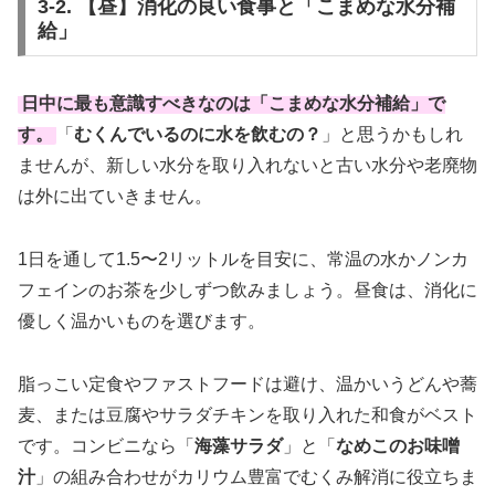
3-2. 【昼】消化の良い食事と「こまめな水分補
給」
日中に最も意識すべきなのは「こまめな水分補給」で
す。
「
むくんでいるのに水を飲むの？
」と思うかもしれ
ませんが、新しい水分を取り入れないと古い水分や老廃物
は外に出ていきません。
1日を通して1.5〜2リットルを目安に、常温の水かノンカ
フェインのお茶を少しずつ飲みましょう。昼食は、消化に
優しく温かいものを選びます。
脂っこい定食やファストフードは避け、温かいうどんや蕎
麦、または豆腐やサラダチキンを取り入れた和食がベスト
です。コンビニなら「
海藻サラダ
」と「
なめこのお味噌
汁
」の組み合わせがカリウム豊富でむくみ解消に役立ちま