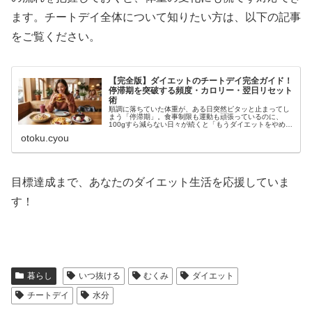
ます。チートデイ全体について知りたい方は、以下の記事
をご覧ください。
【完全版】ダイエットのチートデイ完全ガイド！
停滞期を突破する頻度・カロリー・翌日リセット
術
順調に落ちていた体重が、ある日突然ピタッと止まってし
まう「停滞期」。食事制限も運動も頑張っているのに、
100gすら減らない日々が続くと「もうダイエットをやめた
い…」と絶望しているあなたへ。結論からお伝えします。
otoku.cyou
その分厚い壁を打ち破る最強の特...
目標達成まで、あなたのダイエット生活を応援していま
す！
暮らし
いつ抜ける
むくみ
ダイエット
チートデイ
水分