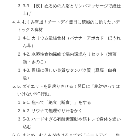
3-3. 【夜】ぬるめの入浴とリンパマッサージで総仕
上げ
4. むくみ撃退！チートデイ翌日に積極的に摂りたいデ
トックス食材
4-1. カリウム最強食材（バナナ・アボカド・ほうれ
ん草）
4-2. 水溶性食物繊維で腸内環境をリセット（海藻
類・きのこ）
4-3. 胃腸に優しい良質なタンパク質（豆腐・白身
魚）
5. ダイエットを逆戻りさせる！翌日に「絶対やっては
いけないNG行動」
5-1. 焦って「絶食（断食）」をする
5-2. サウナで無理やり汗をかく
5-3. ハードすぎる有酸素運動や筋トレで身体を追い
込む
6. まとめ：むくみが抜けるまでが「チートデイ」。焦