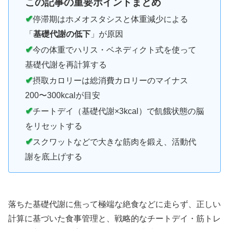
この記事の重要ポイントまとめ
✔
停滞期はホメオスタシスと体重減少による
「
基礎代謝の低下
」が原因
✔
今の体重でハリス・ベネディクト式を使って
基礎代謝を再計算する
✔
摂取カロリーは総消費カロリーのマイナス
200〜300kcalが目安
✔
チートデイ（基礎代謝×3kcal）で飢餓状態の脳
をリセットする
✔
スクワットなどで大きな筋肉を鍛え、活動代
謝を底上げする
落ちた基礎代謝に焦って極端な絶食などに走らず、正しい
計算に基づいた食事管理と、戦略的なチートデイ・筋トレ