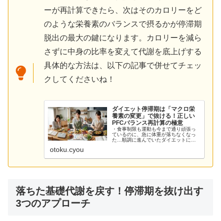
ーが再計算できたら、次はそのカロリーをど
のような栄養素のバランスで摂るかが停滞期
脱出の最大の鍵になります。カロリーを減ら
さずに中身の比率を変えて代謝を底上げする
具体的な方法は、以下の記事で併せてチェッ
クしてくださいね！
ダイエット停滞期は「マクロ栄
養素の変更」で抜ける！正しい
PFCバランス再計算の極意
・食事制限も運動も今まで通り頑張っ
ているのに、急に体重が落ちなくなっ
た…順調に進んでいたダイエットに突
突として立ちはだかる「停滞期」。体
otoku.cyou
重計の数字がピタッと止まると、心が
折れそうになりますよね。実は、停滞
期に入ったからといって「さらに食べ
る...
落ちた基礎代謝を戻す！停滞期を抜け出す
3つのアプローチ