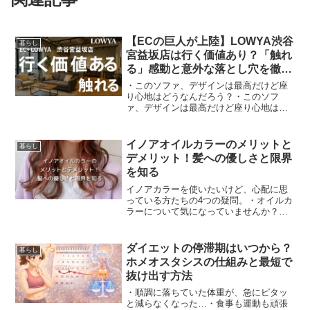
【ECの巨人が上陸】LOWYA渋谷
暮らし
宮益坂店は行く価値あり？「触れ
る」感動と意外な落とし穴を徹底
レポ
・このソファ、デザインは最高だけど座
り心地はどうなんだろう？・このソフ
ァ、デザインは最高だけど座り心地はど
うなんだろう？・ネットの写真はおしゃ
れだけど、実物の質感は安っぽくないか
な？安くておしゃれな家具が揃うことで
イノアオイルカラーのメリットと
暮らし
絶大な人気を誇る、インテリ...
デメリット！髪への優しさと限界
を知る
イノアカラーを使いたいけど、心配に思
っている方たちの4つの疑問。・オイルカ
ラーについて気になっていませんか？・
イルミナカラーと比べて、どっちがいい
の？・髪を傷めないって聞くけど、本
当？・取り扱っているお店が少ないの
ダイエットの停滞期はいつから？
暮らし
は、何か問題があるから？上...
ホメオスタシスの仕組みと最短で
抜け出す方法
・順調に落ちていた体重が、急にピタッ
と減らなくなった…・食事も運動も頑張