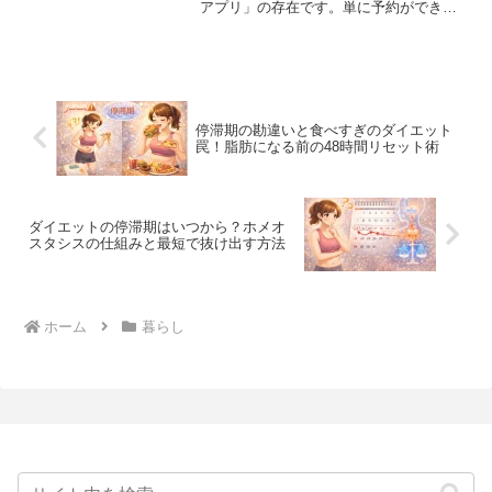
アプリ」の存在です。単に予約ができた
りクーポンが貰えたりするだけでなく、
焼肉きんぐには「焼肉ポリス手帳」と呼
ばれるユニークな会員ランク制度（来店
ポイント制度）があります...
停滞期の勘違いと食べすぎのダイエット
罠！脂肪になる前の48時間リセット術
ダイエットの停滞期はいつから？ホメオ
スタシスの仕組みと最短で抜け出す方法
ホーム
暮らし