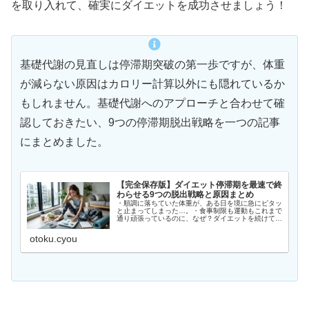
を取り入れて、確実にダイエットを成功させましょう！
基礎代謝の見直しは停滞期突破の第一歩ですが、体重
が減らない原因はカロリー計算以外にも隠れているか
もしれません。基礎代謝へのアプローチと合わせて確
認しておきたい、9つの停滞期脱出戦略を一つの記事
にまとめました。
【完全保存版】ダイエット停滞期を最速で終
わらせる9つの脱出戦略と原因まとめ
・順調に落ちていた体重が、ある日を境に急にピタッ
と止まってしまった…。・食事制限も運動もこれまで
通り頑張っているのに、なぜ？ダイエットを続けてい
ると、誰もが必ずぶつかるのが「停滞期」という高く
てぶ厚い壁です。毎日体重計に乗るたびに変わらな
otoku.cyou
い...