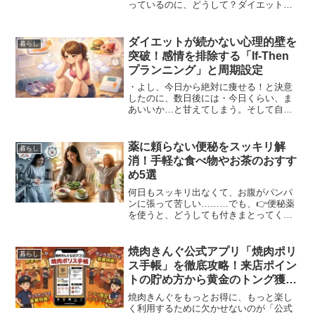
っているのに、どうして？ダイエットを
続けていると、多くの人が直面するこの
悩み。モチベーションが下がり、ここで
挫折してしまう人も少なくありません。
ダイエットが続かない心理的壁を
暮らし
しかし、体重が減らなくな...
突破！感情を排除する「If-Then
プランニング」と周期設定
・よし、今日から絶対に痩せる！と決意
したのに、数日後には・今日くらい、ま
あいいか…と甘えてしまう。そして自分
はなんて意志が弱いんだと自己嫌悪に陥
っていませんか？結論から言います。ダ
イエットが続かない本当の理由は「意志
薬に頼らない便秘をスッキリ解
暮らし
の弱さ」ではなく、あなた...
消！手軽な食べ物やお茶のおすす
め5選
何日もスッキリ出なくて、お腹がパンパ
ンに張って苦しい………でも、👉便秘薬
を使うと、どうしても付きまとってく
る、以下のような↓・便秘薬特有のギュル
ギュルとした腹痛が怖い・薬を飲み続け
るとクセになって、自力で出せなくなり
焼肉きんぐ公式アプリ「焼肉ポリ
暮らし
そう・サプリメントはお金...
ス手帳」を徹底攻略！来店ポイン
トの貯め方から黄金のトング獲得
までの道のり
焼肉きんぐをもっとお得に、もっと楽し
く利用するために欠かせないのが「公式