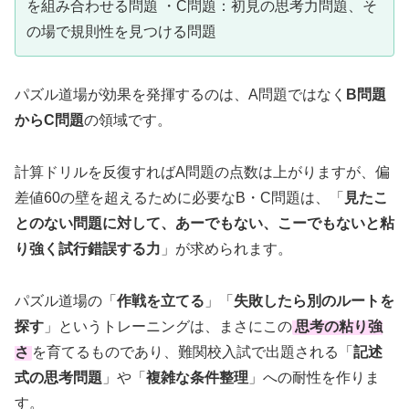
を組み合わせる問題 ・C問題：初見の思考力問題、そ
の場で規則性を見つける問題
パズル道場が効果を発揮するのは、A問題ではなく
B問題
からC問題
の領域です。
計算ドリルを反復すればA問題の点数は上がりますが、偏
差値60の壁を超えるために必要なB・C問題は、「
見たこ
とのない問題に対して、あーでもない、こーでもないと粘
り強く試行錯誤する力
」が求められます。
パズル道場の「
作戦を立てる
」「
失敗したら別のルートを
探す
」というトレーニングは、まさにこの
思考の粘り強
さ
を育てるものであり、難関校入試で出題される「
記述
式の思考問題
」や「
複雑な条件整理
」への耐性を作りま
す。