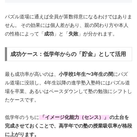
パズル道場に通えば全員が算数得意になるわけではありま
せん。 その効果には個人差があり、親の関わり方や本人
の性格によって「
成功
」と「
失敗
」が分かれます。
成功ケース：低学年からの「貯金」として活用
最も成功率が高いのは、
小学校1年生〜3年生の間
にパズ
ル道場に没頭し、4年生以降の進学塾入塾時にはパズル道
場を卒業、あるいはペースダウンして塾の勉強にシフトし
たケースです。
低学年のうちに
「
イメージ化能力（センス）
」
の土台を
完成させておくことで、高学年での塾の授業吸収率が格段
に上がります。