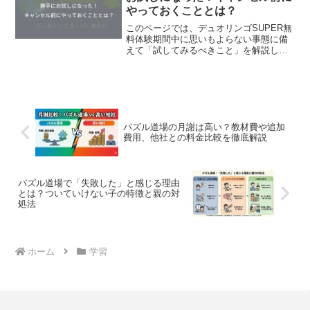
やっておくこととは？
このページでは、デュオリンゴSUPER無
料体験期間中に思いもよらない事態に備
えて「試してみるべきこと」を解説して
おきます。皆さん、デュオリンゴSUPER
を無料で体験する機会がありますね。今
日はその期間中に特に注目すべき点をシ
ェアしたいと思い...
パズル道場の月謝は高い？教材費や追加
費用、他社との料金比較を徹底解説
パズル道場で「失敗した」と感じる理由
とは？ついていけない子の特徴と親の対
処法
ホーム
学習