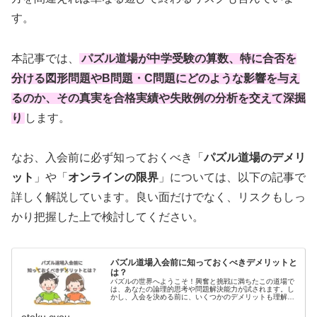
す。
本記事では、
パズル道場が中学受験の算数、特に合否を
分ける
図形問題
や
B問題・C問題
にどのような影響を与え
るのか、その真実を合格実績や失敗例の分析を交えて深掘
り
します。
なお、入会前に必ず知っておくべき「
パズル道場のデメリ
ット
」や「
オンラインの限界
」については、以下の記事で
詳しく解説しています。良い面だけでなく、リスクもしっ
かり把握した上で検討してください。
パズル道場入会前に知っておくべきデメリットと
は？
パズルの世界へようこそ！興奮と挑戦に満ちたこの道場で
は、あなたの論理的思考や問題解決能力が試されます。し
かし、入会を決める前に、いくつかのデメリットも理解し
ておくことが重要です。ここでは、パズル道場のメリット
だけでなく、潜在的なデメリットに...