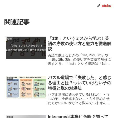
otoku
関連記事
「1th」というミスから学ぶ！英
学習
語の序数の使い方と魅力を徹底解
説
英語で数えるときの「1st, 2nd, 3rd」や
「1th, 2th, 3th」の使い方を英語で順番に
表すとき、「first」という単語は「1st」
として表記されます。多くの場合、
「th」が数字の後ろについて序数を作る
ことが一般的です。しか...
パズル道場で「失敗した」と感じ
学習
る理由とは？ついていけない子の
特徴と親の対処法
パズル道場に通わせているけれど、・う
ちの子、全然進まない…・もう辞めさせ
た方がいいのかな？と悩んでいません
か？思考力や算数センスを鍛える人気の
習い事ですが、特殊なカリキュラムゆえ
に、合う・合わないがはっきりと分かれ
Inkscapeは本当に危険？知って
学習