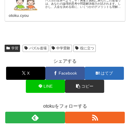
パズルの世界へようこそ！興奮と挑戦に満ちたこの道場で
は、あなたの論理的思考や問題解決能力が試されます。し
かし、入会を決める前に、いくつかのデメリットも理解し
ておくことが重要です。ここでは、パズル道場のメリット
だけでなく、潜在的なデメリットに...
otoku.cyou
学習
パズル道場
中学受験
役に立つ
シェアする
X
Facebook
はてブ
LINE
コピー
otokuをフォローする