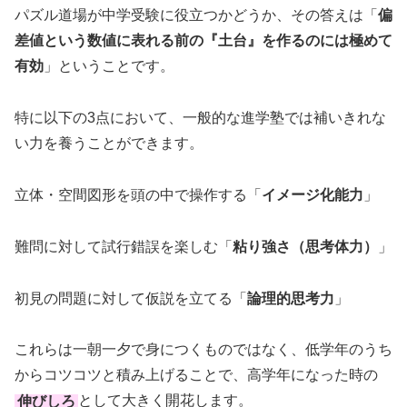
パズル道場が中学受験に役立つかどうか、その答えは「
偏
差値という数値に表れる前の『土台』を作るのには極めて
有効
」ということです。
特に以下の3点において、一般的な進学塾では補いきれな
い力を養うことができます。
立体・空間図形を頭の中で操作する「
イメージ化能力
」
難問に対して試行錯誤を楽しむ「
粘り強さ（思考体力）
」
初見の問題に対して仮説を立てる「
論理的思考力
」
これらは一朝一夕で身につくものではなく、低学年のうち
からコツコツと積み上げることで、高学年になった時の
伸びしろ
として大きく開花します。