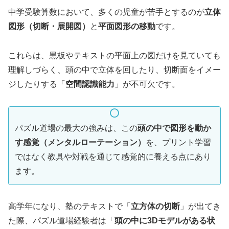
中学受験算数において、多くの児童が苦手とするのが
立体
図形（切断・展開図）
と
平面図形の移動
です。
これらは、黒板やテキストの平面上の図だけを見ていても
理解しづらく、頭の中で立体を回したり、切断面をイメー
ジしたりする「
空間認識能力
」が不可欠です。
パズル道場の最大の強みは、この
頭の中で図形を動か
す感覚（メンタルローテーション）
を、プリント学習
ではなく教具や対戦を通じて感覚的に養える点にあり
ます。
高学年になり、塾のテキストで「
立方体の切断
」が出てき
た際、パズル道場経験者は「
頭の中に3Dモデルがある状