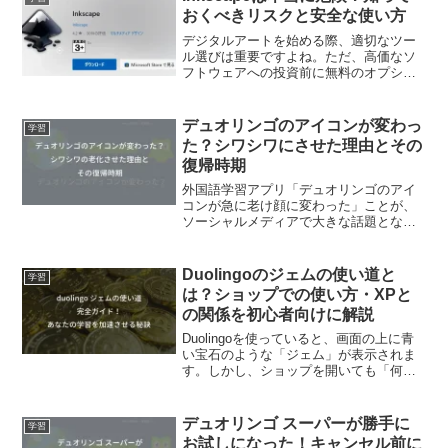
るのも事実です。この記事で...
おくべきリスクと安全な使い方
デジタルアートを始める際、適切なツー
ル選びは重要ですよね。ただ、高価なソ
フトウェアへの投資前に無料のオプショ
ンを試したいものです。その探求で出会
ったのがInkscape。しかし、「inkscape
危険性」というキーワードが気になる人
デュオリンゴのアイコンが変わっ
学習
もいるこ...
た？シワシワにさせた理由とその
復帰時期
外国語学習アプリ「デュオリンゴのアイ
コンが急に老け顔に変わった」ことが、
ソーシャルメディアで大きな話題となっ
ています。このアイコンの変更には以下
のような背景があることが調査で明らか
になりました。・ユーザーの注意を引
Duolingoのジェムの使い道と
学習
き、アプリを開かせるための...
は？ショップでの使い方・XPと
の関係を初心者向けに解説
Duolingoを使っていると、画面の上に青
い宝石のような「ジェム」が表示されま
す。しかし、ショップを開いても「何に
使うのか」「どこを押せばいいのか」
「XPに変えられるのか」が分からず、そ
のまま放置している人も多いのではない
デュオリンゴ スーパーが勝手に
学習
でしょうか。結論...
お試しになった！キャンセル前に