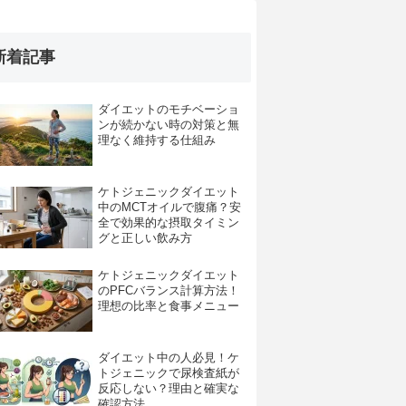
新着記事
ダイエットのモチベーショ
ンが続かない時の対策と無
理なく維持する仕組み
ケトジェニックダイエット
中のMCTオイルで腹痛？安
全で効果的な摂取タイミン
グと正しい飲み方
ケトジェニックダイエット
のPFCバランス計算方法！
理想の比率と食事メニュー
ダイエット中の人必見！ケ
トジェニックで尿検査紙が
反応しない？理由と確実な
確認方法