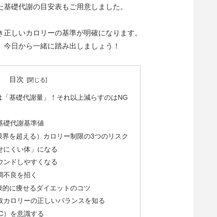
た基礎代謝の目安表もご用意しました。
き正しいカロリーの基準が明確になります。
、今日から一緒に踏み出しましょう！
目次
は「基礎代謝量」！それ以上減らすのはNG
基礎代謝基準値
限界を超える）カロリー制限の3つのリスク
せにくい体」になる
ウンドしやすくなる
調不良を招く
康的に痩せるダイエットのコツ
取カロリーの正しいバランスを知る
C）を意識する