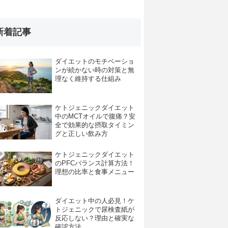
新着記事
ダイエットのモチベーショ
ンが続かない時の対策と無
理なく維持する仕組み
ケトジェニックダイエット
中のMCTオイルで腹痛？安
全で効果的な摂取タイミン
グと正しい飲み方
ケトジェニックダイエット
のPFCバランス計算方法！
理想の比率と食事メニュー
ダイエット中の人必見！ケ
トジェニックで尿検査紙が
反応しない？理由と確実な
確認方法