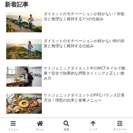
新着記事
ダイエットのモチベーションが続かない！対処
法と無理なく維持する7つの仕組み
ダイエットのモチベーションが続かない時の対
策と無理なく維持する仕組み
ケトジェニックダイエット中のMCTオイルで腹
痛？安全で効果的な摂取タイミングと正しい飲
み方
ケトジェニックダイエットのPFCバランス計算
方法！理想の比率と食事メニュー
ダイエット中の人必見！ケトジェニックで尿検
査紙が反応しない？理由と確実な確認方法
メニュー
ホーム
検索
トップ
サイドバー