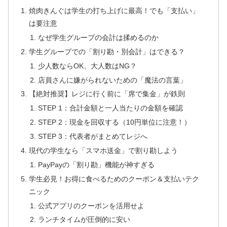
焼肉きんぐは学生の打ち上げに最高！でも「支払い」
は要注意
なぜ学生グループの会計は揉めるのか
学生グループでの「割り勘・別会計」はできる？
少人数ならOK、大人数はNG？
店員さんに嫌がられないための「魔法の言葉」
【絶対推奨】レジに行く前に「席で集金」が鉄則
STEP 1：合計金額と一人当たりの金額を確認
STEP 2：現金を回収する（10円単位に注意！）
STEP 3：代表者がまとめてレジへ
現代の学生なら「スマホ送金」で割り勘しよう
PayPayの「割り勘」機能が神すぎる
学生必見！お得に食べるためのクーポン＆支払いテク
ニック
公式アプリのクーポンを活用せよ
ランチタイムが圧倒的に安い