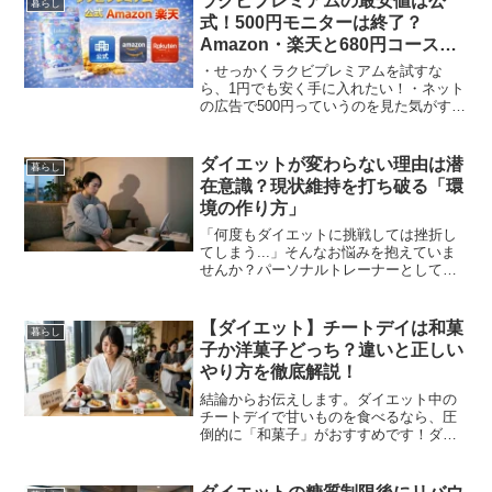
ラクビプレミアムの最安値は公
暮らし
式！500円モニターは終了？
Amazon・楽天と680円コースを
比較
・せっかくラクビプレミアムを試すな
ら、1円でも安く手に入れたい！・ネット
の広告で500円っていうのを見た気がする
けど、あれってまだやってるの？毎日飲
むサプリメントだからこそ、少しでもコ
ストを抑えたいと思うのは当然です。し
ダイエットが変わらない理由は潜
暮らし
かし、検索してみると...
在意識？現状維持を打ち破る「環
境の作り方」
「何度もダイエットに挑戦しては挫折し
てしまう...」そんなお悩みを抱えていま
せんか？パーソナルトレーナーとして
日々現場に立っていると、本当に多くの
方が「自分は意志が弱いから変われな
い」とご自身を責めていらっしゃいま
【ダイエット】チートデイは和菓
暮らし
す。でも、安心してください...
子か洋菓子どっち？違いと正しい
やり方を徹底解説！
結論からお伝えします。ダイエット中の
チートデイで甘いものを食べるなら、圧
倒的に「和菓子」がおすすめです！ダイ
エットを頑張っているあなた。毎日スト
イックに食事をコントロールしている
と、「どうしても甘いものが食べた