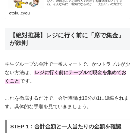
など、焼肉きんぐを複数人で利用する機会は多いですよ
ね。そんな時に一番気になるのが、「支払い」の方法で
す。・レジで『別々で』とお願いしたら店員さんに嫌がら
れるかな？・割り勘や別会計はできるの...
otoku.cyou
【絶対推奨】レジに行く前に「席で集金」
が鉄則
学生グループの会計で一番スマートで、かつトラブルが少
ない方法は、
レジに行く前にテーブルで現金を集めてお
くこと
です。
これを徹底するだけで、会計時間は10分の1に短縮されま
す。具体的な手順を見ていきましょう。
STEP 1：合計金額と一人当たりの金額を確認