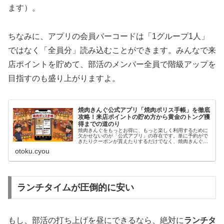
ます）。
ちなみに、アプリの会員バーコードは「1グループ1人」
ではなく「全員分」読み込むことができます。みんなで来
店ポイントを貯めて、部活のメンバー全員で階級アップを
目指すのも盛り上がりますよ。
焼肉きんぐ公式アプリ「焼肉ポリス手帳」を徹底
攻略！来店ポイントの貯め方から黄金のトング獲
得までの道のり
焼肉きんぐをもっとお得に、もっと楽しく利用するために
欠かせないのが「公式アプリ」の存在です。単に予約がで
きたりクーポンが貰えたりするだけでなく、焼肉きんぐに
は「焼肉ポリス手帳」と呼ばれるユニークな会員ランク制
otoku.cyou
度（来店ポイント制度）があります...
ランチタイムが圧倒的に安い
もし、部活の打ち上げを昼にできるなら、絶対に
ランチタ