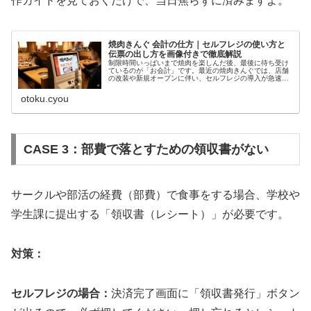
作ガイドを見ておくだけで、当日焦らずに済みますよ。
焼肉きんぐ 会計の仕方｜セルフレジの使い方と
伝票の出し方を画像付きで徹底解説
制限時間いっぱいまで焼肉を楽しんだ後、最後に待ち受け
ているのが「お会計」です。最近の焼肉きんぐでは、店舗
の改装や新規オープンに伴い、セルフレジの導入が急速に
進んでいます。・あれ？レジに人がいないけど、どうすれ
ばいいの？・機械の操作が難しくて...
otoku.cyou
CASE 3：部費で落とすための領収書がない
サークルや部活の経費（部費）で食事をする場合、学校や
学生課に提出する「領収書（レシート）」が必要です。
対策：
セルフレジの場合：
決済完了画面に「領収書発行」ボタン