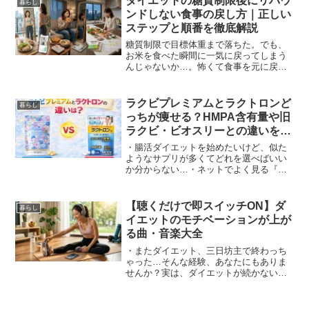
ダイエットの糖質制限後にリバウ
暮らし
い！」と食欲が爆発しそうになる...
ンドしない食事の戻し方｜正しい
ステップと順番を徹底解説
糖質制限で目標体重まで落ちた。でも、
お米を食べた瞬間に一気に戻ってしまう
んじゃないか…。怖くて食事を元に戻せ
ない。この不安、多くの人が感じていま
す。そして実際に、糖質制限後にリバウ
ンドする人は少なくありません。ただ、
ラクビプレミアムとラクトロンど
暮らし
リバウンドの原因は「糖質...
っちが痩せる？HMPA含有量や旧
ラクビ・ビオスリーとの違いを比
較
・腸活ダイエットを始めたいけど、似た
ようなサプリが多くてどれを選べばいい
か分からない…・ネットでよく見る『ラ
クトロン』と『ラクビプレミアム』、結
局どっちが痩せるの？・薬局で売ってる
ビオスリーじゃダメなの？腸内フローラ
【聴くだけで即スイッチON】ダ
暮らし
を整えて痩せ体質を目指す...
イエットのモチベーションが上が
る曲・音楽大全
・またダイエット、三日坊主で終わっち
ゃった…そんな経験、あなたにもありま
せんか？実は、ダイエットが続かない最
大の原因は、意志の弱さではなく「モチ
ベーションを維持する仕組み」がないこ
となんです。そこで注目してほしいの