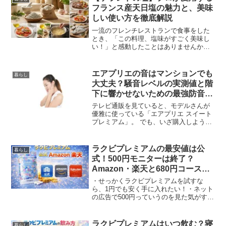
フランス産天日塩の魅力と、美味
しい使い方を徹底解説
一流のフレンチレストランで食事をした
とき、「この料理、塩味がすごく美味し
い！」と感動したことはありませんか？
その奥深い味の正体は、高確率でフラン
ス産の「ゲランドの塩」です。世界中の
シェフから「魔法の塩」として愛される
エアプリエの音はマンションでも
暮らし
この塩ですが、実は特別な...
大丈夫？騒音レベルの実測値と階
下に響かせないための最強防音対
策
テレビ通販を見ていると、モデルさんが
優雅に使っている「エアプリエ スイート
プレミアム」。 でも、いざ購入しようと
してふと不安になりませんでしたか？・
これ、マンションで夜に使ったらうるさ
いんじゃ…？・下の階の人から苦情が来
ラクビプレミアムの最安値は公
暮らし
たらどうしよう！結論...
式！500円モニターは終了？
Amazon・楽天と680円コースを
比較
・せっかくラクビプレミアムを試すな
ら、1円でも安く手に入れたい！・ネット
の広告で500円っていうのを見た気がする
けど、あれってまだやってるの？毎日飲
むサプリメントだからこそ、少しでもコ
ストを抑えたいと思うのは当然です。し
ラクビプレミアムはいつ飲む？寝
暮らし