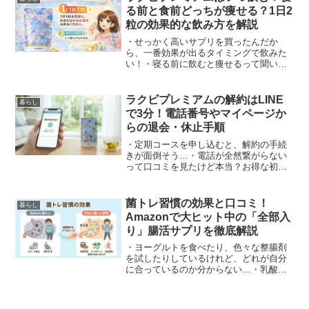
かし、検索してみると...
る前と食前どっちが痩せる？1日2
粒の効果的な飲み方を解説
・せっかく高いサプリを買ったんだか
ら、一番効果が出るタイミングで飲みた
い！・寝る前に飲むと痩せるって聞いた
けど本当？・早く結果を出したいから、
倍の量を飲んでもいいの？ラクビプレミ
アムを手に入れたあなたが、次に悩むの
ラクビプレミアムの解約はLINE
暮らし
が「飲み方」の問題ではない...
で3分！電話番号やマイページか
らの退会・休止手順
・定期コースを申し込むと、解約の手続
きが面倒そう…・電話が全然繋がらない
って口コミを見たけど本当？お得な初回
キャンペーンで『ラクビプレミアム』を
試してみたいけれど、もし自分に合わな
かった時にスムーズに辞められるか不安
菌トレ習慣の効果と口コミ！
暮らし
で、最後の一歩が踏み出せ...
Amazonで大ヒット中の「全部入
り」腸活サプリを徹底解説
・ヨーグルトを食べたり、色々な整腸剤
を試したりしているけれど、どれが自分
に合っているのか分からない…・乳酸菌
もビフィズス菌も食物繊維も、全部まと
めて手軽に摂れたらいいのに！腸活を始
めると、次から次へと魅力的な成分が出